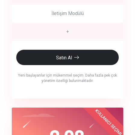
İletişim Modülü
+
Satın Al
Yeni başlayanlar için mükemmel seçim. Daha fazla pek çok
yönetim özelliği bulunmaktadır.
crm auto cync
KULLANICI SEÇİMİ
Best Choice
click to call back