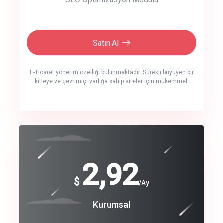
Satın Al
E-Ticaret yönetim özelliği bulunmaktadır. Sürekli büyüyen bir
kitleye ve çevrimiçi varlığa sahip siteler için mükemmel.
crm auto cync
click to call back
240
2,92
$
$
/year
/Ay
track energy costs
Coroprate
Kurumsal
predictive dialing