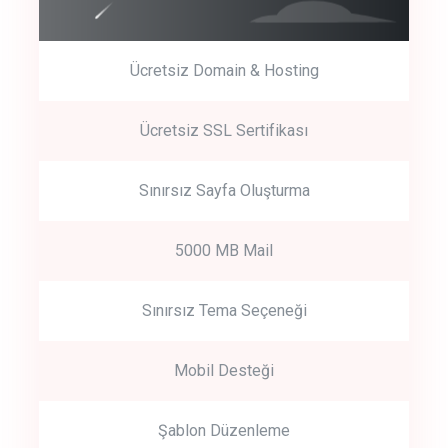
Ücretsiz Domain & Hosting
Get Started
Ücretsiz SSL Sertifikası
Start by trying our service for 30 days free trial no credit card
required.
Sınırsız Sayfa Oluşturma
5000 MB Mail
Sınırsız Tema Seçeneği
Mobil Desteği
Şablon Düzenleme