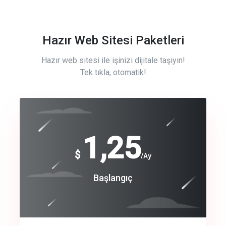
Hazır Web Sitesi Paketleri
Hazır web sitesi ile işinizi dijitale taşıyın!
Tek tıkla, otomatik!
Free
1,25
$
/Ay
Basic
Başlangıç