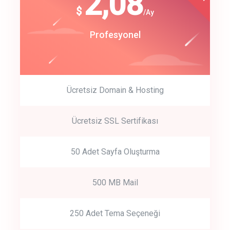
180
2,08
$
$
/year
/Ay
track energy costs
Start Up
Profesyonel
predictive dialing
Ücretsiz Domain & Hosting
Get Started
Ücretsiz SSL Sertifikası
Start by trying our service for 30 days free trial no credit card
required.
50 Adet Sayfa Oluşturma
500 MB Mail
250 Adet Tema Seçeneği